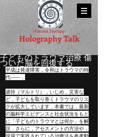
-Trauma Therapy-
Holography Talk
子どものトラウマ治療 傷
ついた脳を回復する
平成は発達障害，令和はトラウマの時
代――．
虐待（マルトリ），いじめ，災害な
ど，子どもを取り巻くトラウマのリス
クが拡大しています．本書では，最新
の脳科学エビデンスと社会状況をもと
に「子どものトラウマとは何か」を解
説．さらに，アセスメントの方法や，
現場で実践されている治療法を参考動