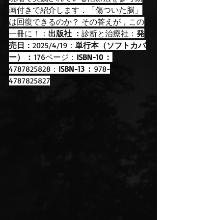
画付きで紹介します．「傷ついた脳」
は回復できるのか？ その答えが，この
一冊に！：
出版社 ：
診断と治療社：
発
売日：
2025/4/19：
単行本（ソフトカバ
ー） ‏ : ‎ 
176ページ：
ISBN-10 ‏ : ‎ 
4787825828：
ISBN-13 ‏ : ‎ 
978-
4787825827