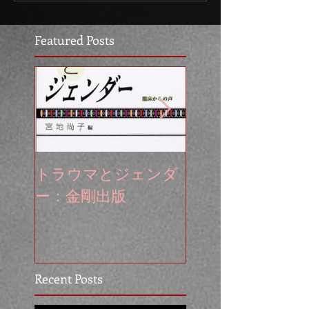
Featured Posts
トラウマとジェンダ
無意識を活かす
ー：金剛出版
心理療法の実践
開：星和書房
Recent Posts