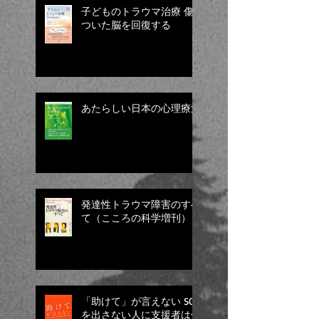
子どものトラウマ治療 傷
ついた脳を回復する
あたらしい日本の心理療法
発達性トラウマ障害のすべ
て（こころの科学増刊）
「助けて」が言えない SOS
を出さない人に支援者は何